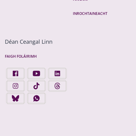
INROCHTAINEACHT
Déan Ceangal Linn
FAIGH FOLÁIRIMH
FIND US ON FACEBOOK - OPENS IN A NEW TAB
FINGAL COUNTY COUNCIL ON YOUTUBE - OPENS 
FINGAL COUNTY COUNCIL ON LINKEDIN
FINGAL COUNTY COUNCIL ON INSTAGRAM - OPENS IN A N
FINGAL COUNTY COUNCIL ON TIKTOK - OPENS I
FINGAL COUNTY COUNCIL ON THREADS
FINGAL COUNTY COUNCIL ON BLUESKY - OPENS IN A NEW
FINGAL COUNTY COUNCIL ON WHATSAPP - OPENS