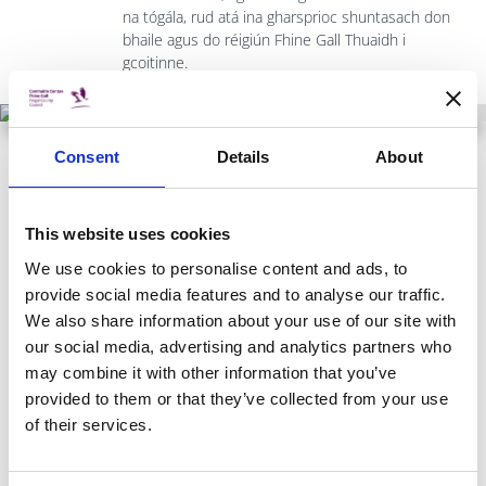
na tógála, rud atá ina gharsprioc shuntasach don
bhaile agus do réigiún Fhine Gall Thuaidh i
gcoitinne.
PLAY VIDEO
Consent
Details
About
VISITOR
Áilleacht Fhine Gall a Fhiosrú
This website uses cookies
We use cookies to personalise content and ads, to
provide social media features and to analyse our traffic.
Tá Fine Gall suite i ngar do Chathair Bhaile Átha Cliath agus
We also share information about your use of our site with
tá Aerfort Bhaile Átha Cliath suite ann agus cuireann Fine
our social media, advertising and analytics partners who
Gall i mBaile Átha Cliath na rudaí is fearr ar fáil atá in
may combine it with other information that you’ve
Éirinn; draíocht an tseandomhain, radharc tíre, agus
provided to them or that they’ve collected from your use
oidhreacht shaibhir.
of their services.
Tá ainm an réigiúin 450 ciliméadar cearnach seo bunaithe
ar fhocail Ghaeilge a chiallaíonn ‘talamh ghall na gruaige