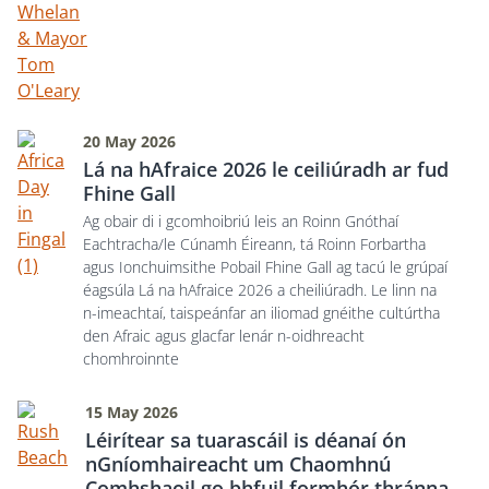
20 May 2026
Lá na hAfraice 2026 le ceiliúradh ar fud
Fhine Gall
Ag obair di i gcomhoibriú leis an Roinn Gnóthaí
Eachtracha/le Cúnamh Éireann, tá Roinn Forbartha
agus Ionchuimsithe Pobail Fhine Gall ag tacú le grúpaí
éagsúla Lá na hAfraice 2026 a cheiliúradh. Le linn na
n-imeachtaí, taispeánfar an iliomad gnéithe cultúrtha
den Afraic agus glacfar lenár n-oidhreacht
chomhroinnte
15 May 2026
Léirítear sa tuarascáil is déanaí ón
nGníomhaireacht um Chaomhnú
Comhshaoil go bhfuil formhór thránna