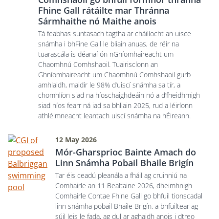
Fhine Gall rátáilte mar Thránna
Sármhaithe nó Maithe anois
Tá feabhas suntasach tagtha ar cháilíocht an uisce
snámha i bhFine Gall le bliain anuas, de réir na
tuarascála is déanaí ón nGníomhaireacht um
Chaomhnú Comhshaoil. Tuairiscíonn an
Ghníomhaireacht um Chaomhnú Comhshaoil gurb
amhlaidh, maidir le 98% d’uiscí snámha sa tír, a
chomhlíon siad na híoschaighdeáin nó a d’fheidhmigh
siad níos fearr ná iad sa bhliain 2025, rud a léiríonn
athléimneacht leantach uiscí snámha na hÉireann.
12 May 2026
Mór-Gharsprioc Bainte Amach do
Linn Snámha Pobail Bhaile Brigín
Tar éis ceadú pleanála a fháil ag cruinniú na
Comhairle an 11 Bealtaine 2026, dheimhnigh
Comhairle Contae Fhine Gall go bhfuil tionscadal
linn snámha pobail Bhaile Brigín, a bhfuiltear ag
súil leis le fada, ag dul ar aghaidh anois i dtreo