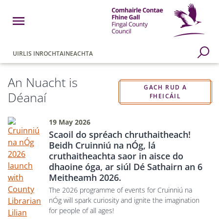
Skip to main content
Open Menu
Fingal County Council
Go to Search Page
UIRLIS INROCHTAINEACHTA
Homepage
An Nuacht is
GACH RUD A
Déanaí
FHEICÁIL
19 May 2026
Scaoil do spréach chruthaitheach!
Beidh Cruinniú na nÓg, lá
cruthaitheachta saor in aisce do
dhaoine óga, ar siúl Dé Sathairn an 6
Meitheamh 2026.
The 2026 programme of events for Cruinniú na
nÓg will spark curiosity and ignite the imagination
for people of all ages!