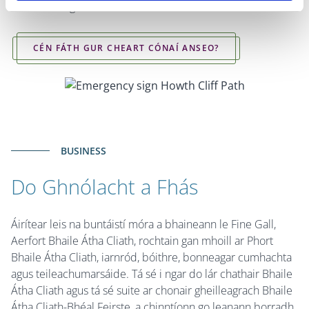
ionaid bheoga uirbeacha.
CÉN FÁTH GUR CHEART CÓNAÍ ANSEO?
BUSINESS
Do Ghnólacht a Fhás
Áirítear leis na buntáistí móra a bhaineann le Fine Gall,
Aerfort Bhaile Átha Cliath, rochtain gan mhoill ar Phort
Bhaile Átha Cliath, iarnród, bóithre, bonneagar cumhachta
agus teileachumarsáide. Tá sé i ngar do lár chathair Bhaile
Átha Cliath agus tá sé suite ar chonair gheilleagrach Bhaile
Átha Cliath-Bhéal Feirste, a chinntíonn go leanann borradh