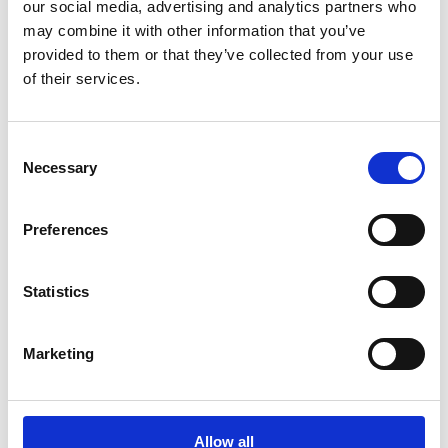
our social media, advertising and analytics partners who
may combine it with other information that you’ve
provided to them or that they’ve collected from your use
Cén uair a bheidh an tobhach le híoc?
of their services.
Consent
Conas is féidir an tobhach a íoc?
Necessary
Selection
Preferences
Cad a tharlaíonn mura n-íoctar an tobhach
go hiomlán tar éis 14 lá?
Statistics
An ndéanfar atháireamh ar an tobhach má
Marketing
dhéantar athleasaithe ar luach inrátaithe an
tobaigh do bhliain an tobaigh tar éis
achomharc a dhéanamh?
Allow all