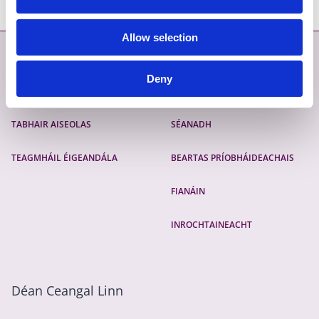
Allow selection
Déan Teagmháil
Níos mó
Deny
DÉAN TEAGMHÁIL LINN
MAPA SUÍMH
TABHAIR AISEOLAS
SÉANADH
TEAGMHÁIL ÉIGEANDÁLA
BEARTAS PRÍOBHÁIDEACHAIS
FIANÁIN
INROCHTAINEACHT
Déan Ceangal Linn