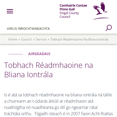
Skip to main content
Open Menu
Fingal County Council
Go to Search Page
UIRLIS INROCHTAINEACHTA
Breadcrumb
Home
Council
Service
Tobhach Réadmhaoine Na Bliana Iontrála
AIRGEADAIS
Tobhach Réadmhaoine na
Bliana Iontrála
Is é atá sa tobhach réadmhaoine na bliana iontrála ná táille
a chuireann an t-údarás áitiúil ar réadmhaoin atá
nuathógtha nó nuadhéanta go dtí go ngearrtar rátaí
tráchtála orthu. Tógadh isteach é in 2007 faoin Acht Rialtas