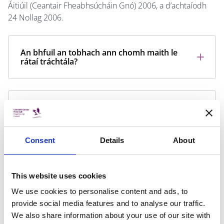
Áitiúil (Ceantair Fheabhsúcháin Gnó) 2006, a d’achtaíodh
24 Nollag 2006.
An bhfuil an tobhach ann chomh maith le
rátaí tráchtála?
Conas a áirítear an tobhach?
Consent
Details
About
Cé atá freagrach as an tobhach?
This website uses cookies
We use cookies to personalise content and ads, to
An bhfuil an tobhach le híoc más rud é go
provide social media features and to analyse our traffic.
bhfuil an réadmhaoin fholamh?
We also share information about your use of our site with