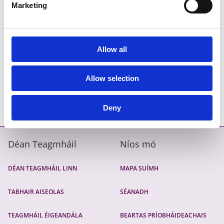
€12,500) a fhágann buiséad uasta ealaíne de €38,000.
Marketing
I gcás tionscadal a chosnaíonn idir €6,300,000 agus
€12,700,000, ceadaítear 1% breise (suas le €13,000) a
fhágann buiséad uasta ealaíne de €51,000.
Allow all
I gcás tionscadail a chosnaíonn níos mó ná €12,700,000,
Allow selection
ceadaítear 1% deireanach (suas le €13,000) buiséad uasta
ealaíne de €64,000.
Deny
Déan Teagmháil
Níos mó
DÉAN TEAGMHÁIL LINN
MAPA SUÍMH
TABHAIR AISEOLAS
SÉANADH
TEAGMHÁIL ÉIGEANDÁLA
BEARTAS PRÍOBHÁIDEACHAIS