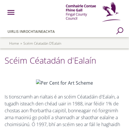
Skip to main content
Open Menu
Fingal County Council
Go to Search Page
UIRLIS INROCHTAINEACHTA
Breadcrumb
Home
Scéim Céatadán D'Ealaín
Scéim Céatadán d'Ealaín
Is tionscnamh an rialtais é an scéim Céatadáin d'Ealaín, a
tugadh isteach den chéad uair in 1988, inar féidir 1% de
chostas aon fhorbartha caipitil, bonneagair nó foirgnimh
arna maoiniú go poiblí a shannadh ar shaothar ealaíne a
choimisiúnú. Ó 1997, bhí an scéim seo ar fáil le haghaidh