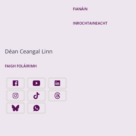
FIANÁIN
INROCHTAINEACHT
Déan Ceangal Linn
FAIGH FOLÁIRIMH
FIND US ON FACEBOOK - OPENS IN A NEW TAB
FINGAL COUNTY COUNCIL ON YOUTUBE - OPENS 
FINGAL COUNTY COUNCIL ON LINKEDIN
FINGAL COUNTY COUNCIL ON INSTAGRAM - OPENS IN A N
FINGAL COUNTY COUNCIL ON TIKTOK - OPENS I
FINGAL COUNTY COUNCIL ON THREADS
FINGAL COUNTY COUNCIL ON BLUESKY - OPENS IN A NEW
FINGAL COUNTY COUNCIL ON WHATSAPP - OPENS