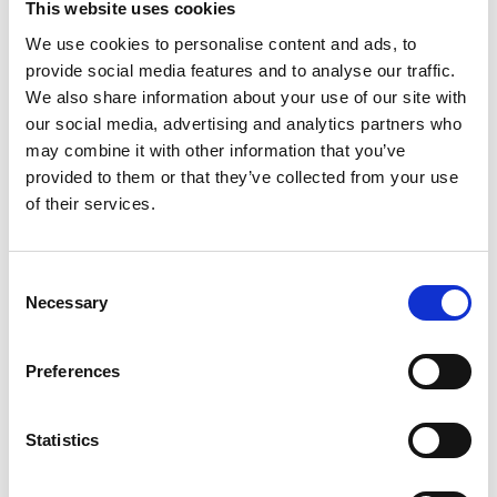
This website uses cookies
ealaíne go gníomhach faoin scéim seo.
We use cookies to personalise content and ads, to
Tá an Scéim Céatadáin d'Ealaín imfhálaithe, is é sin níl sé ar
provide social media features and to analyse our traffic.
fáil ach amháin le haghaidh saothair ealaíne agus níl sé ar
We also share information about your use of our site with
fáil le haghaidh aon chuspóra eile cosúil le feabhsúchán
our social media, advertising and analytics partners who
ailtireachta nó gné dearaidh nó tírdhreachú, srl. Baineann
may combine it with other information that you’ve
méid an bhuiséid le haghaidh Céatadán d'Ealaín leis an
provided to them or that they’ve collected from your use
gcostas iomlán tógála caipitil a ríomhtar de réir na
of their services.
teorainneacha thíos.
Consent
Teorainneacha buiséid
Necessary
Selection
Socraítear na teorainneacha faoin scéim ag uasmhéid 1%
an buiséid iomlán chaipitil, faoi réir na dteorainneacha
Preferences
éagsúla. I gcás tionscadail tógála a chosnaíonn suas le
€2,550,000, d'fhéadfadh buiséad ealaíne suas le €25,000 a
Statistics
bheith san áireamh leis.I gcás tionscadal a chosnaíonn idir
€2,550,000 agus €6,300,000, ceadaítear 1% breise (suas le