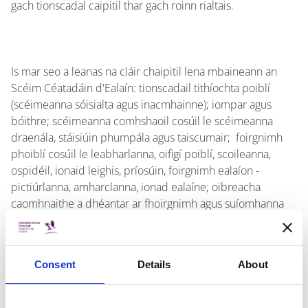
gach tionscadal caipitil thar gach roinn rialtais.
Is mar seo a leanas na cláir chaipitil lena mbaineann an
Scéim Céatadáin d'Ealaín: tionscadail tithíochta poiblí
(scéimeanna sóisialta agus inacmhainne); iompar agus
bóithre; scéimeanna comhshaoil cosúil le scéimeanna
draenála, stáisiúin phumpála agus taiscumair; foirgnimh
phoiblí cosúil le leabharlanna, oifigí poiblí, scoileanna,
ospidéil, ionaid leighis, príosúin, foirgnimh ealaíon -
pictiúrlanna, amharclanna, ionad ealaíne; oibreacha
caomhnaithe a dhéantar ar fhoirgnimh agus suíomhanna
poiblí agus scéimeanna athnuachana uirbeacha agus
sráidbhaile. Tá ranna rialtais eile, cosúil le Feidhmeannacht
na Seirbhíse Sláinte, an Roinne Oideachais agus Eolaíochta
Consent
Details
About
agus gníomhaireachtaí ar nós Údarás na Gaeltachta, Oifig
na nOibreacha Poiblí, an tÚdarás um Bóithre Náisiúnta
agus Oifig Iompair Bhaile Átha Cliath ag coimisiúnú saothar