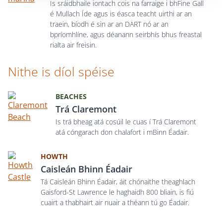
Is sráidbhaile iontach cois na farraige i bhFine Gall
é Mullach Íde agus is éasca teacht uirthi ar an
traein, bíodh é sin ar an DART nó ar an
bpríomhlíne, agus déanann seirbhís bhus freastal
rialta air freisin.
Nithe is díol spéise
BEACHES
Trá Claremont
Is trá bheag atá cosúil le cuas í Trá Claremont
atá cóngarach don chalafort i mBinn Éadair.
HOWTH
Caisleán Bhinn Éadair
Tá Caisleán Bhinn Éadair, áit chónaithe theaghlach
Gaisford-St Lawrence le haghaidh 800 bliain
,
is fiú
cuairt a thabhairt air nuair a théann tú go Éadair.