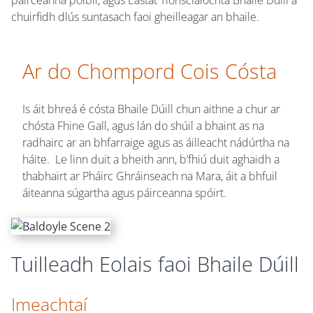
chuirfidh dlús suntasach faoi gheilleagar an bhaile.
Ar do Chompord Cois Cósta
Is áit bhreá é cósta Bhaile Dúill chun aithne a chur ar
chósta Fhine Gall, agus lán do shúil a bhaint as na
radhairc ar an bhfarraige agus as áilleacht nádúrtha na
háite. Le linn duit a bheith ann, b’fhiú duit aghaidh a
thabhairt ar Pháirc Ghráinseach na Mara, áit a bhfuil
áiteanna súgartha agus páirceanna spóirt.
Tuilleadh Eolais faoi Bhaile Dúill
Imeachtaí