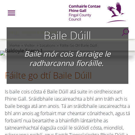
Skip to main content
Open Menu
Fingal County Council
Go to Search Page
Baile Dúill
UIRLIS INROCHTAINEACHTA
Breadcrumb
Home
Visitor
Locations
Fáilte Go Dtí Baile Dúill
Baile mór cois farraige le
radharcanna fíoráille.
Fáilte go dtí Baile Dúill
Is baile cois cósta é Baile Dúill atá suite in oirdheisceart
Fhine Gall. Sráidbhaile iascaireachta a bhí ann tráth ach is
baile beoga atá ann anois. Tá an sráidbhaile iascaireachta a
bhí ann anois ag forbairt mar cheantar cónaitheach, agus tá
forbairtí nua beartaithe a bhainfidh lántairbhe as
taitneamhachtaí éagsúla coúil le siúlóidí cósta, miondíol,
páirceanna poiblí, agus Eastát Tionsclaíochta Bhaile Dúill a