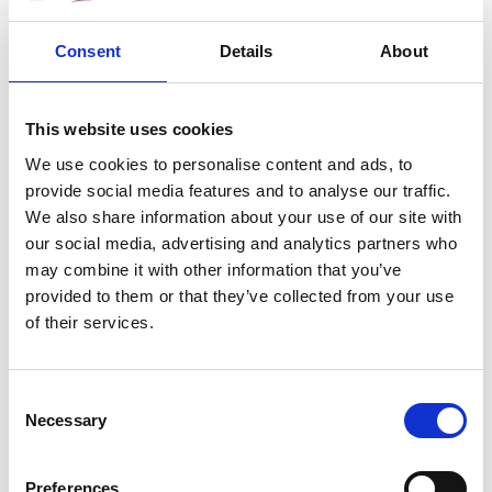
Nollag bliantúil Líonra Mhná Fhiontraíocha
Fhine Gall ar siúl ar an
Déardaoin, an 5
Nollaig
in
Óstán agus Club Tuaithe
Consent
Details
About
Roganstown idir 11am agus 2pm
.
Nuacht
This website uses cookies
We use cookies to personalise content and ads, to
12 Nov 2019
provide social media features and to analyse our traffic.
HALLOWEEN AMNESTY
We also share information about your use of our site with
Fógraíonn Comhairle Contae Fhine
our social media, advertising and analytics partners who
Gall gur éirigh thar cionn le Pardún
may combine it with other information that you’ve
na Samhna d’ábhar indóite
provided to them or that they’ve collected from your use
Tá sé fógartha ag Comhairle Contae Fhine Gall
of their services.
gur éirigh thar cionn le pardún na Samhna a thug
deis d’úinéirí tí ábhar indóite a dhiúscairt saor in
aisce.
Consent
Necessary
Selection
01 Nov 2019
CHIEF EXECUTIVE
Preferences