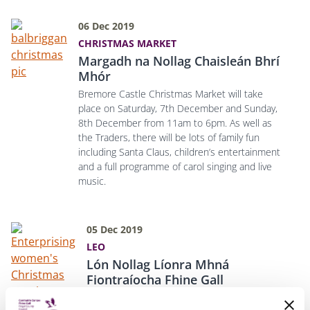
06 Dec 2019
CHRISTMAS MARKET
Margadh na Nollag Chaisleán Bhrí
Mhór
Bremore Castle Christmas Market will take
place on Saturday, 7th December and Sunday,
8th December from 11am to 6pm.
As well as
the Traders, there will be lots of family fun
including Santa Claus, children’s entertainment
and a full programme of carol singing and live
music.
05 Dec 2019
LEO
Lón Nollag Líonra Mhná
Fiontraíocha Fhine Gall
Cúis áthais dúinn a fhógairt go mbeidh Lón