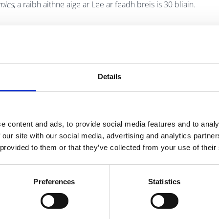
mics
, a raibh aithne aige ar Lee ar feadh breis is 30 bliain.
Details
 by Women by Alicia Malone
e content and ads, to provide social media features and to analy
ta i léirmheastóireacht scannáin ach céard é “dearcadh na
 our site with our social media, advertising and analytics partn
a fhreagairt trí bhailiúchán beathaisnéisí ban-déantóirí
 provided to them or that they’ve collected from your use of their
erwig
Lady Bird
, agus tuilleadh ban eile a chabhraigh le
Preferences
Statistics