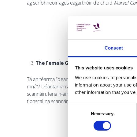
ag scríbhneoir agus eagarthóir de chuid
Marvel Co
Consent
The Female Gaze: Essential Movies Made
This website uses cookies
We use cookies to personalis
Tá an téarma “dearcadh an fhir” in úsáid go coitian
information about your use of
mná”? Déantar iarracht sa leabhar seo an cheist sin 
other information that you’ve
scannáin, lena n-áirítear Kathryn Bigelow, Greta G
tionscal na scannán a fhorbairt.
Consent
Necessary
Selection