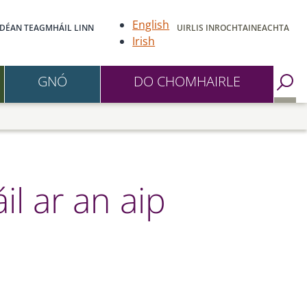
English
DÉAN TEAGMHÁIL LINN
UIRLIS INROCHTAINEACHTA
Irish
GNÓ
DO CHOMHAIRLE
Go to Search Page
il ar an aip