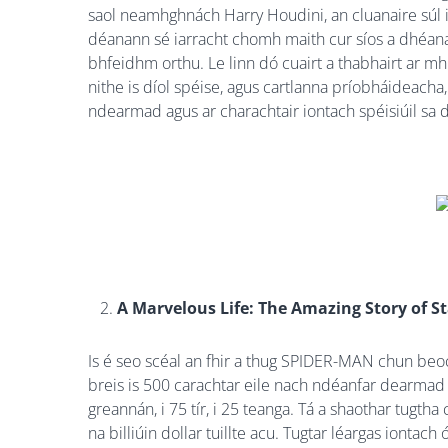
saol neamhghnách Harry Houdini, an cluanaire súl is
déanann sé iarracht chomh maith cur síos a dhéan
bhfeidhm orthu. Le linn dó cuairt a thabhairt ar m
nithe is díol spéise, agus cartlanna príobháideacha,
ndearmad agus ar charachtair iontach spéisiúil sa dí
A Marvelous Life: The Amazing Story of S
Is é seo scéal an fhir a thug SPIDER-MAN chun b
breis is 500 carachtar eile nach ndéanfar dearmad go
greannán, i 75 tír, i 25 teanga. Tá a shaothar tugtha
na billiúin dollar tuillte acu. Tugtar léargas iontach 