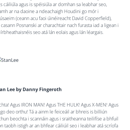
 cáiliúla agus is spéisiúla ar domhan sa leabhar seo,
amh ar na daoine a ndeachaigh Houdini go mór i
húsaeim (ceann acu faoi úinéireacht David Copperfield),
 casann Posnanski ar charachtair nach furasta iad a ligean i
rbheathaisnéis seo atá lán eolais agus lán léargais.
tan Lee by Danny Fingeroth
eochta! Agus IRON MAN! Agus THE HULK! Agus X-MEN! Agus
 deo orthu! Tá a ainm le feiceáil ar bhreis is billiún
 chun beochta i scannáin agus i sraitheanna teilifíse a bhfuil
ón taobh istigh ar an bhfear cáiliúil seo i leabhar atá scríofa