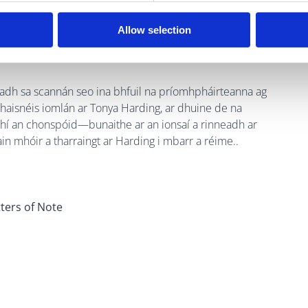
Allow selection
 Tonya Harding by Abby Haight and J. E. Vader
hadh sa scannán seo ina bhfuil na príomhpháirteanna ag
haisnéis iomlán ar Tonya Harding, ar dhuine de na
 bhí an chonspóid—bunaithe ar an ionsaí a rinneadh ar
n mhóir a tharraingt ar Harding i mbarr a réime.
.