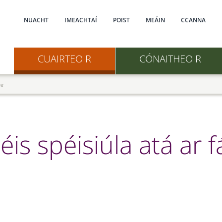
Main navigation
NUACHT
IMEACHTAÍ
POIST
MEÁIN
CCANNA
CUAIRTEOIR
CÓNAITHEOIR
ox
s spéisiúla atá ar fá