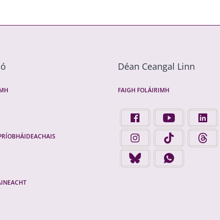
mó
Déan Ceangal Linn
ÍMH
FAIGH FOLÁIRIMH
FIND US ON FACEBOOK - 
FINGAL COUNTY 
FINGA
PRÍOBHÁIDEACHAIS
FINGAL COUNTY COUNCIL 
FINGAL COUNTY 
FINGA
FINGAL COUNTY COUNCIL 
FINGAL COUNTY
AINEACHT