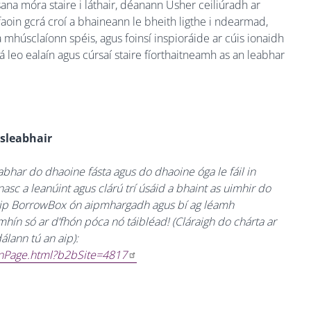
ana móra staire i láthair, déanann Usher ceiliúradh ar
a faoin gcrá croí a bhaineann le bheith ligthe i ndearmad,
 mhúsclaíonn spéis, agus foinsí inspioráide ar cúis ionaidh
á leo ealaín agus cúrsaí staire fíorthaitneamh as an leabhar
sleabhair
har do dhaoine fásta agus do dhaoine óga le fáil in
sc a leanúint agus clárú trí úsáid a bhaint as uimhir do
 aip BorrowBox ón aipmhargadh agus bí ag léamh
ín só ar d’fhón póca nó táibléad! (Cláraigh do chárta ar
álann tú an aip):
ainPage.html?b2bSite=4817