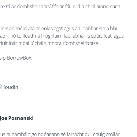
re tá ár ríomhsheirbhísí fós ar fáil rud a chiallaíonn nach
eis an méid atá ar eolas agat agus an leabhar sin a bhí
adh, nó tuilleadh a fhoghlaim faoi ábhar is spéis leat, agus
duit inár mbailiúcháin mhóra ríomhsheirbhíse.
n aip BorrowBox:
 Joe Posnanski
us ní hamháin go ndéanann sé iarracht dul chuig croílár