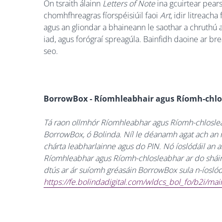
Ón tsraith álainn
Letters of Note
ina gcuirtear pears
chomhfhreagras fíorspéisiúil faoi
Art
, idir litreach
agus an gliondar a bhaineann le saothar a chruthú a
iad, agus forógraí spreagúla. Bainfidh daoine ar bre
seo.
BorrowBox - Ríomhleabhair agus Ríomh-chlo
Tá raon ollmhór Ríomhleabhar agus Ríomh-chlosleab
BorrowBox, ó Bolinda. Níl le déanamh agat ach an na
chárta leabharlainne agus do PIN. Nó íoslódáil an
Ríomhleabhar agus Ríomh-chlosleabhar ar do sháimh
dtús ar ár suíomh gréasáin BorrowBox sula n-íoslód
https://fe.bolindadigital.com/wldcs_bol_fo/b2i/m