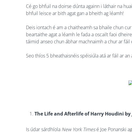
Cé go bhfuil na doirse dúnta againn i láthair na huai
bhfuil leisce ar bith agat gan a bheith ag léamh!
Deis iontach é am a chaitheamh sa bhaile chun cur l
beartaithe agat a léamh le fada a oscailt faoi dheire
táimid anseo chun ábhar machnaimh a chur ar fáil 
Seo thíos 5 bheathaisnéis spéisiúla atá ar fáil ar a
The Life and Afterlife of Harry Houdini by
Is údar sárdhíola
New York Times
é Joe Ponanski ag