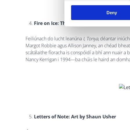
Deny
Fire on Ice: The Exclusive Inside Story of
Feiliúnach do lucht leanúna
I
,
Tonya
, déantar iniúc
Margot Robbie agus Allison Janney, an chéad bheat
scátálaithe fíoracha is conspóidí a bhí ann nuair a
Nancy Kerrigan i 1994—ba chúis le haird an domhai
Letters of Note: Art by Shaun Usher