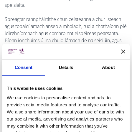
speisialta.
Spreagtar rannpháirtithe chun ceisteanna a chur isteach
agus topaicí amach anseo a mholadh, rud a chothaíonn plé
idirghníomhach agus comhroinnt eispéireas pearsanta.
Bíonn ionchuimsiú ina chuid lárnach de na seisiúin, agus
bíonn comhrá oscailte, seisiún ceisteanna agus freagraí,
agus amhránaíocht micreafóin oscailte ann ó am go chéile.
Déantar ócáidí speisialta amhail an Nollaig, an Cháisc agus
Consent
Details
About
Lá Fhéile Pádraig a cheiliúradh le ceol, filíocht agus
scéalaíocht a bhaineann leis na hócáidí sin, rud a
chruthaíonn eispéireas bríomhar tarraingteach ar fud na
This website uses cookies
bliana.
We use cookies to personalise content and ads, to
Cuirtear fáilte sna seisiúin sin roimh dhaoine scothaosta an
provide social media features and to analyse our traffic.
phobail, roimh dhaoine scothaosta leochaileacha, agus
We also share information about your use of our site with
roimh theaghlaigh a bhfuil tionchar ag cailliúint chuimhne
our social media, advertising and analytics partners who
orthu (níl aon srianta air sin). I measc na rannpháirtithe
may combine it with other information that you’ve