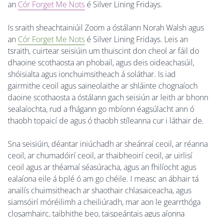
an
Cór Forget Me Nots
é Silver Lining Fridays.
Is sraith sheachtainiúil Zoom a óstálann Norah Walsh agus
an
Cór Forget Me Nots
é Silver Lining Fridays. Leis an
tsraith, cuirtear seisiúin um thuiscint don cheol ar fáil do
dhaoine scothaosta an phobail, agus deis oideachasúil,
shóisialta agus ionchuimsitheach á soláthar. Is iad
gairmithe ceoil agus saineolaithe ar shláinte chognaíoch
daoine scothaosta a óstálann gach seisiún ar leith ar bhonn
sealaíochta, rud a fhágann go mbíonn éagsúlacht ann ó
thaobh topaicí de agus ó thaobh stíleanna cur i láthair de.
Sna seisiúin, déantar iniúchadh ar sheánraí ceoil, ar réanna
ceoil, ar chumadóirí ceoil, ar thaibheoirí ceoil, ar uirlisí
ceoil agus ar théamaí séasúracha, agus an fhilíocht agus
ealaíona eile á bplé ó am go chéile. I measc an ábhair tá
anailís chuimsitheach ar shaothair chlasaiceacha, agus
siamsóirí móréilimh a cheiliúradh, mar aon le gearrthóga
closamhairc, taibhithe beo, taispeántais agus aíonna