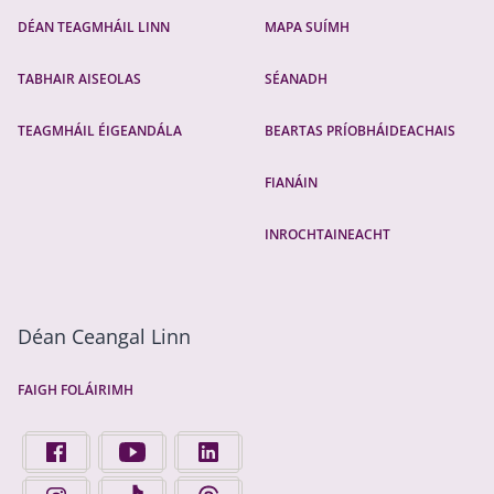
DÉAN TEAGMHÁIL LINN
MAPA SUÍMH
TABHAIR AISEOLAS
SÉANADH
TEAGMHÁIL ÉIGEANDÁLA
BEARTAS PRÍOBHÁIDEACHAIS
FIANÁIN
INROCHTAINEACHT
Déan Ceangal Linn
FAIGH FOLÁIRIMH
FIND US ON FACEBOOK - OPENS IN A NEW TAB
FINGAL COUNTY COUNCIL ON YOUTUBE - OPENS 
FINGAL COUNTY COUNCIL ON LINKEDIN
FINGAL COUNTY COUNCIL ON INSTAGRAM - OPENS IN A N
FINGAL COUNTY COUNCIL ON TIKTOK - OPENS I
FINGAL COUNTY COUNCIL ON THREADS