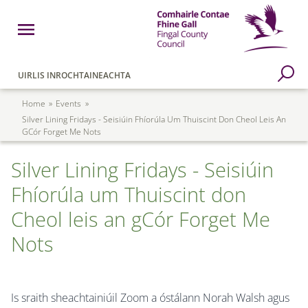
Skip to main content
Open Menu
Fingal County Council
Go to Search Page
UIRLIS INROCHTAINEACHTA
Breadcrumb
Home
Events
Silver Lining Fridays - Seisiúin Fhíorúla Um Thuiscint Don Cheol Leis An
GCór Forget Me Nots
Silver Lining Fridays - Seisiúin
Fhíorúla um Thuiscint don
Cheol leis an gCór Forget Me
Nots
Is sraith sheachtainiúil Zoom a óstálann Norah Walsh agus